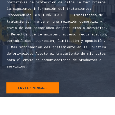
e
r
normativas de protección de datos le facilitamos
o
x
t
i
la siguiente información del tratamiento:
r
t
e
v
Responsable: GESTIOMÀTICA SL. | Finalidades del
M
x
a
tratamiento: mantener una relación comercial y
e
t
c
envío de comunicaciones de productos o servicios.
s
*
i
| Derechos que le asisten: acceso, rectificación,
s
d
portabilidad, supresión, limitación y oposición.
a
a
| Más información del tratamiento en la Política
g
d
de privacidad Acepto el tratamiento de mis datos
e
*
para el envío de comunicaciones de productos o
*
servicios.
ENVIAR MENSAJE