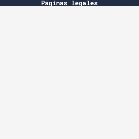
Páginas legales
Aviso Legal
Política de Privacidad
Política de Cookies
Personalizar Cookies
Accesibilidad